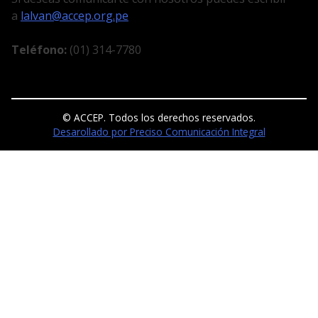
a
lalvan@accep.org.pe
Teléfono:
(01) 314-7780
© ACCEP. Todos los derechos reservados.
Desarollado por Preciso Comunicación Integral