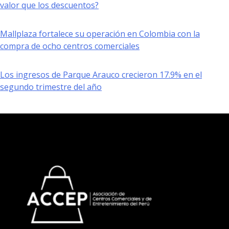
valor que los descuentos?
Mallplaza fortalece su operación en Colombia con la
compra de ocho centros comerciales
Los ingresos de Parque Arauco crecieron 17.9% en el
segundo trimestre del año