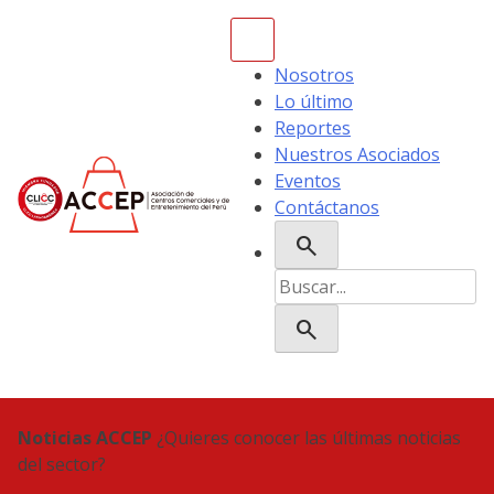
Skip
to
content
Nosotros
Lo último
Reportes
Nuestros Asociados
Eventos
Contáctanos
search
ACCEP
Buscar:
search
Noticias ACCEP
¿Quieres conocer las últimas noticias
del sector?