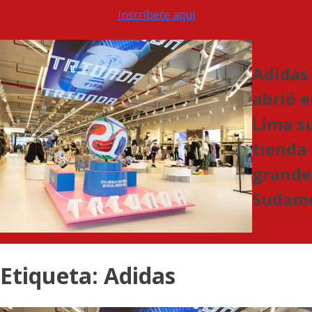
Inscríbete aquí
Adidas
abrió 
Lima s
tienda
grande
Sudamé
Etiqueta:
Adidas