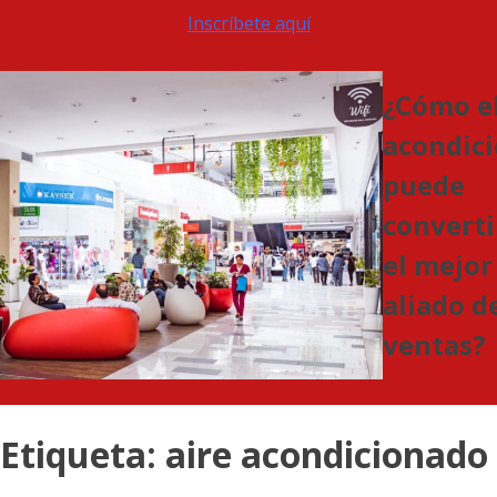
Inscríbete aquí
¿Cómo el
acondic
puede
converti
el mejor
aliado de
ventas?
Etiqueta:
aire acondicionado