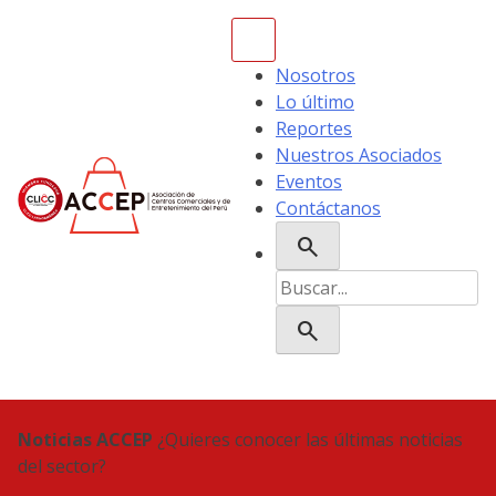
Skip
to
content
Nosotros
Lo último
Reportes
Nuestros Asociados
Eventos
Contáctanos
search
ACCEP
Buscar:
search
Noticias ACCEP
¿Quieres conocer las últimas noticias
del sector?