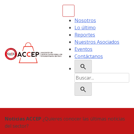
Skip
to
content
Nosotros
Lo último
Reportes
Nuestros Asociados
Eventos
Contáctanos
search
ACCEP
Buscar:
search
Noticias ACCEP
¿Quieres conocer las últimas noticias
del sector?