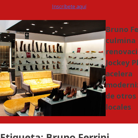
Inscríbete aquí
Bruno Fe
culmina
renovaci
Jockey P
acelera
moderni
de otros
locales
Etiqueta:
Bruno Ferrini