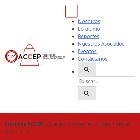
Skip
to
content
Nosotros
Lo último
Reportes
Nuestros Asociados
Eventos
Contáctanos
search
ACCEP
Buscar:
search
Noticias ACCEP
¿Quieres conocer las últimas noticias
del sector?