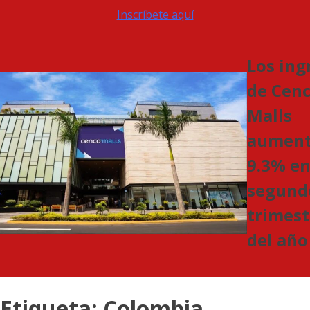
Inscríbete aquí
Los ing
de Cen
Malls
aument
9.3% en
segund
trimest
del año
Etiqueta:
Colombia