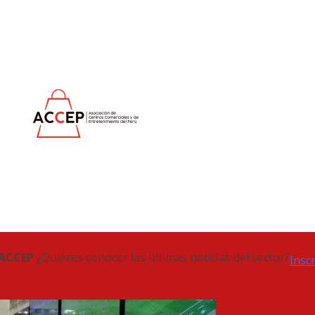
 ACCEP
¿Quieres conocer las últimas noticias del sector?
Insc