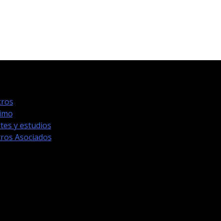
ros
timo
tes y estudios
ros Asociados