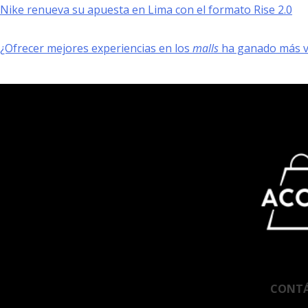
Nike renueva su apuesta en Lima con el formato Rise 2.0
¿Ofrecer mejores experiencias en los
malls
ha ganado más va
CONT