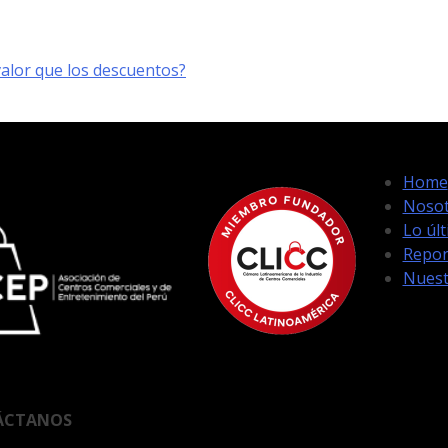
lor que los descuentos?
Home
Nosot
Lo úl
Repor
Nuest
ÁCTANOS