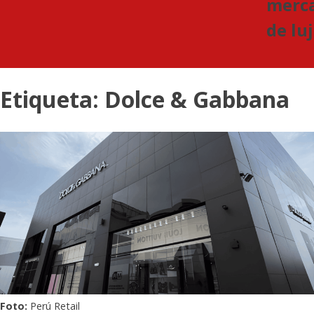
merc
de lu
Etiqueta:
Dolce & Gabbana
Foto:
Perú Retail