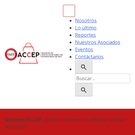
Skip
to
content
Nosotros
Lo último
Reportes
Nuestros Asociados
Eventos
Contáctanos
search
ACCEP
Buscar:
search
Noticias ACCEP
¿Quieres conocer las últimas noticias
del sector?