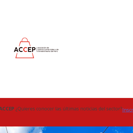
 ACCEP
¿Quieres conocer las últimas noticias del sector?
Insc