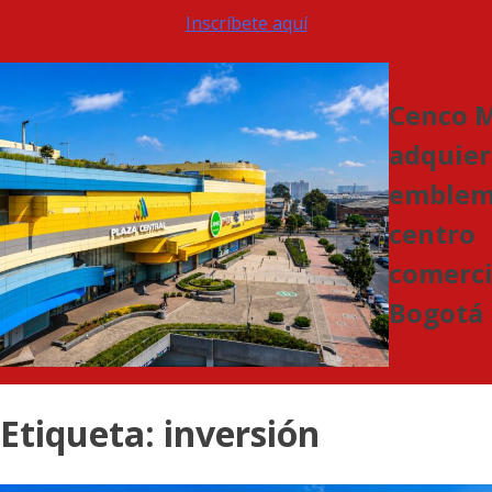
Inscríbete aquí
Cenco M
adquier
emblem
centro
comerci
Bogotá
Etiqueta:
inversión