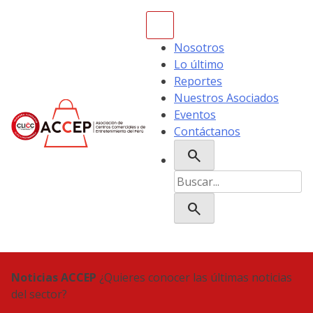
Skip
to
content
Nosotros
Lo último
Reportes
Nuestros Asociados
Eventos
Contáctanos
search
ACCEP
Buscar:
search
Noticias ACCEP
¿Quieres conocer las últimas noticias
del sector?