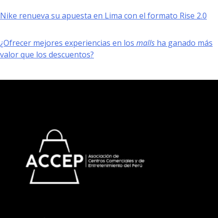
Nike renueva su apuesta en Lima con el formato Rise 2.0
¿Ofrecer mejores experiencias en los
malls
ha ganado más
valor que los descuentos?