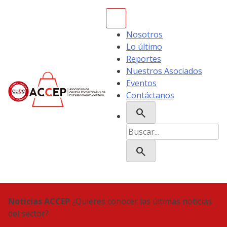
Skip
to
content
Nosotros
Lo último
Reportes
Nuestros Asociados
Eventos
Contáctanos
search
ACCEP
Buscar:
search
Noticias ACCEP
¿Quieres conocer las últimas noticias
del sector?