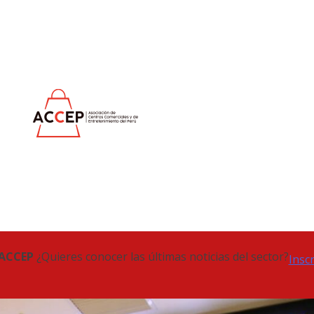
 ACCEP
¿Quieres conocer las últimas noticias del sector?
Insc