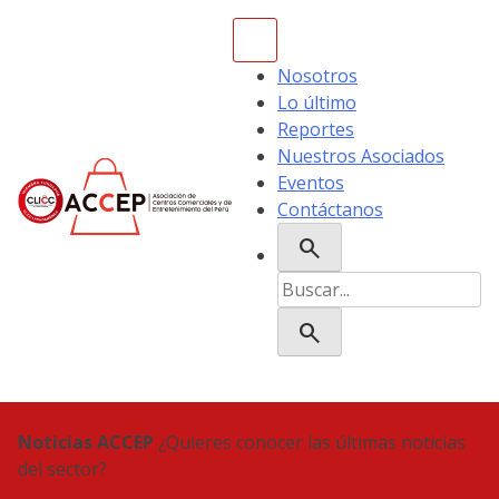
Skip
to
content
Nosotros
Lo último
Reportes
Nuestros Asociados
Eventos
Contáctanos
search
ACCEP
Buscar:
search
Noticias ACCEP
¿Quieres conocer las últimas noticias
del sector?