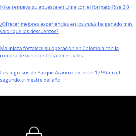
Nike renueva su apuesta en Lima con el formato Rise 2.0
¿Ofrecer mejores experiencias en los
malls
ha ganado más
valor que los descuentos?
Mallplaza fortalece su operación en Colombia con la
compra de ocho centros comerciales
Los ingresos de Parque Arauco crecieron 17.9% en el
segundo trimestre del año