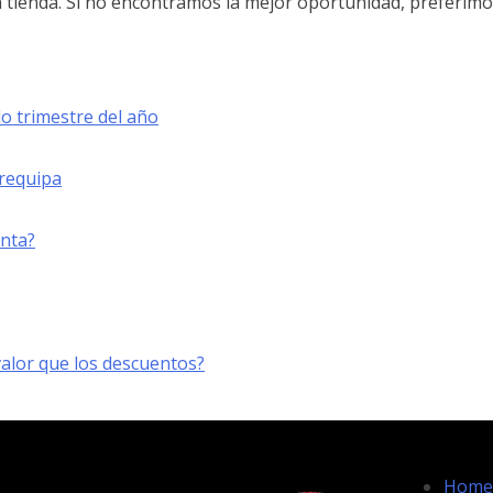
ienda. Si no encontramos la mejor oportunidad, preferimo
o trimestre del año
Arequipa
enta?
lor que los descuentos?
Home