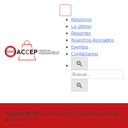
Skip
to
content
Nosotros
Lo último
Reportes
Nuestros Asociados
Eventos
Contáctanos
search
ACCEP
Buscar:
search
Noticias ACCEP
¿Quieres conocer las últimas noticias
del sector?