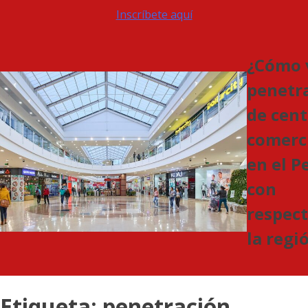
Inscríbete aquí
¿Cómo 
penetr
de cent
comerc
en el P
con
respect
la regi
Etiqueta:
penetración