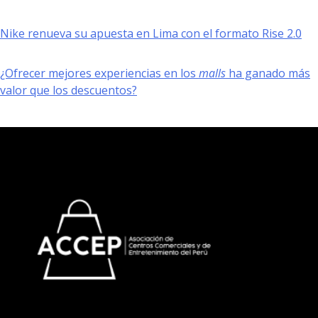
Nike renueva su apuesta en Lima con el formato Rise 2.0
¿Ofrecer mejores experiencias en los
malls
ha ganado más
valor que los descuentos?