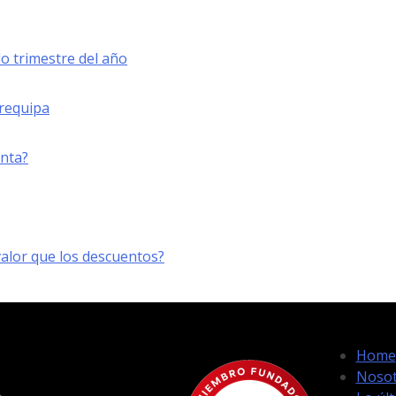
o trimestre del año
Arequipa
enta?
lor que los descuentos?
Home
Nosot