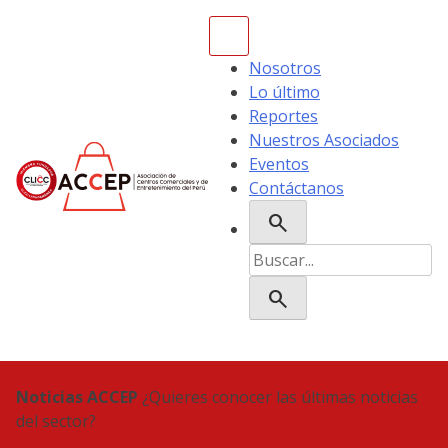
Skip
to
content
Nosotros
Lo último
Reportes
Nuestros Asociados
Eventos
Contáctanos
search
ACCEP
Buscar:
search
Noticias ACCEP
¿Quieres conocer las últimas noticias
del sector?