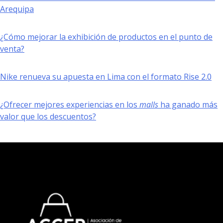
Arequipa
¿Cómo mejorar la exhibición de productos en el punto de
venta?
Nike renueva su apuesta en Lima con el formato Rise 2.0
¿Ofrecer mejores experiencias en los
malls
ha ganado más
valor que los descuentos?