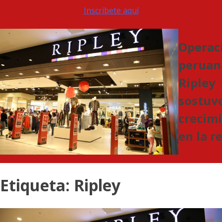
Inscríbete aquí
Operac
peruan
Ripley
sostuv
crecim
en la r
Etiqueta:
Ripley