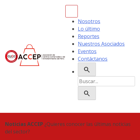
Skip
to
content
Nosotros
Lo último
Reportes
Nuestros Asociados
Eventos
Contáctanos
search
ACCEP
Buscar:
search
Noticias ACCEP
¿Quieres conocer las últimas noticias
del sector?