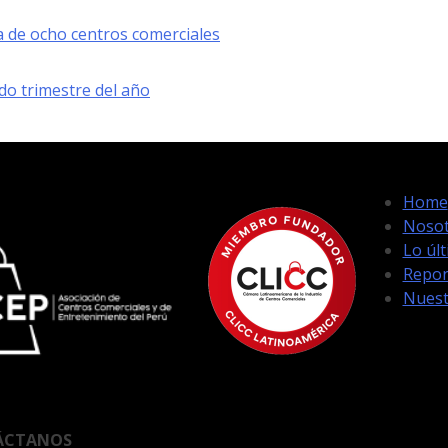
a de ocho centros comerciales
do trimestre del año
Home
Nosot
Lo úl
Repor
Nuest
ÁCTANOS