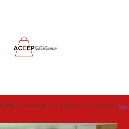
 ACCEP
¿Quieres conocer las últimas noticias del sector?
Insc