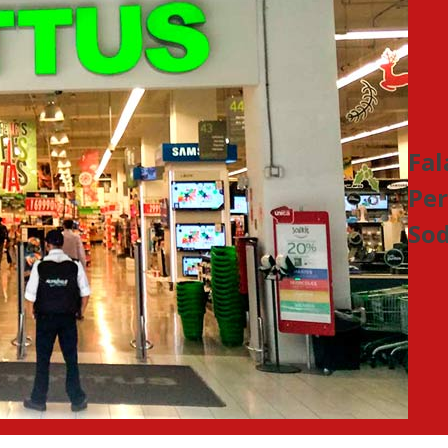
Fal
Per
So