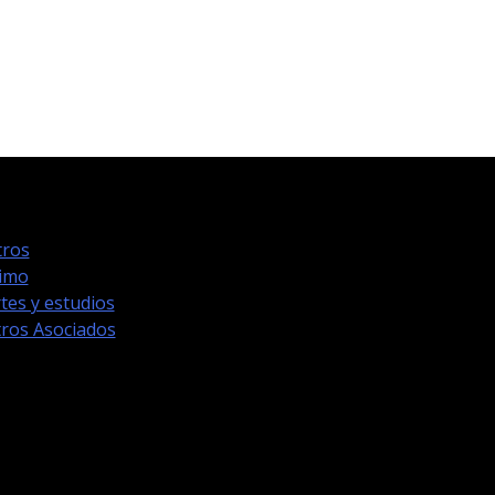
ros
timo
tes y estudios
ros Asociados