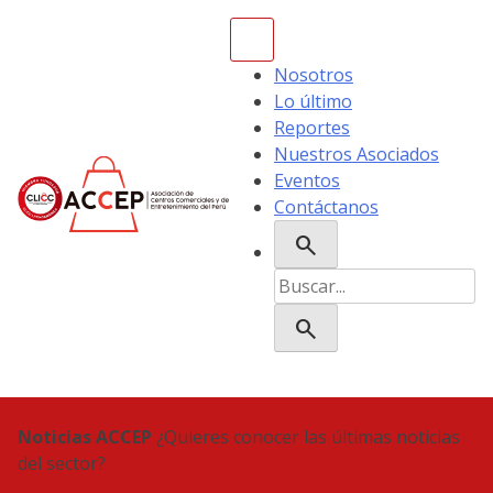
Skip
to
content
Nosotros
Lo último
Reportes
Nuestros Asociados
Eventos
Contáctanos
search
ACCEP
Buscar:
search
Noticias ACCEP
¿Quieres conocer las últimas noticias
del sector?