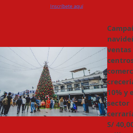
Inscríbete aquí
Campa
navide
ventas
centro
comerc
crecerí
10% y e
sector
cerrarí
S/ 40,0