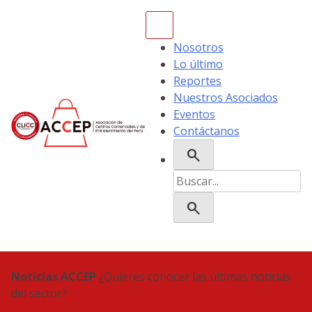
Skip
to
content
Nosotros
Lo último
Reportes
Nuestros Asociados
Eventos
Contáctanos
search
ACCEP
Buscar:
search
Noticias ACCEP
¿Quieres conocer las últimas noticias
del sector?