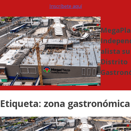
Inscríbete aquí
MegaPla
Indepen
alista su
Distrito
Gastron
Etiqueta:
zona gastronómica