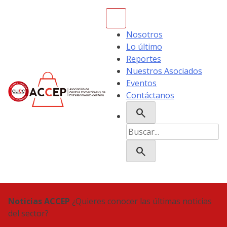
Skip
to
content
Nosotros
Lo último
Reportes
Nuestros Asociados
Eventos
Contáctanos
search
ACCEP
Buscar:
search
Noticias ACCEP
¿Quieres conocer las últimas noticias
del sector?