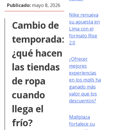
Publicado:
mayo 8, 2026
Nike renueva
su apuesta en
Cambio de
Lima con el
formato Rise
temporada:
2.0
¿qué hacen
¿Ofrecer
las tiendas
mejores
experiencias
de ropa
en los
malls
ha
ganado más
cuando
valor que los
descuentos?
llega el
Mallplaza
frío?
fortalece su