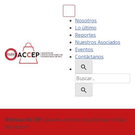
Skip
to
content
Nosotros
Lo último
Reportes
Nuestros Asociados
Eventos
Contáctanos
search
ACCEP
Buscar:
search
Noticias ACCEP
¿Quieres conocer las últimas noticias
del sector?