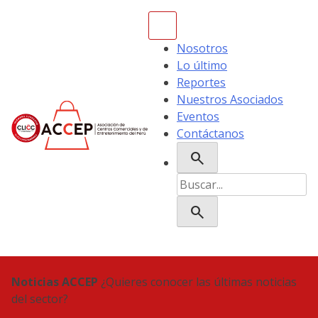
Skip
to
content
Nosotros
Lo último
Reportes
Nuestros Asociados
Eventos
Contáctanos
search
ACCEP
Buscar:
search
Noticias ACCEP
¿Quieres conocer las últimas noticias
del sector?